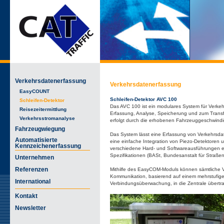
Verkehrsdatenerfassung
Verkehrsdatenerfassung
EasyCOUNT
Schleifen-Detektor AVC 100
Schleifen-Detektor
Das AVC 100 ist ein modulares System für Verke
Reisezeitermittlung
Erfassung, Analyse, Speicherung und zum Transf
Verkehrsstromanalyse
erfolgt durch die erhobenen Fahrzeuggeschwindi
Fahrzeugwiegung
Das System lässt eine Erfassung von Verkehrsdat
Automatisierte
eine einfache Integration von Piezo-Detektoren u
Kennzeichenerfassung
verschiedene Hard- und Softwareausführungen erh
Spezifikationen (BASt, Bundesanstalt für Straße
Unternehmen
Referenzen
Mithilfe des EasyCOM-Moduls können sämtliche 
Kommunikation, basierend auf einem mehrstufige
International
Verbindungsüberwachung, in die Zentrale übertr
Kontakt
Newsletter