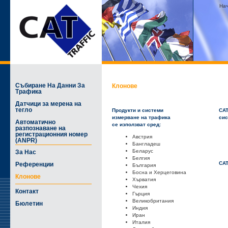
На
Събиране На Данни За
Клонове
Трафика
Датчици за мерена на
тегло
Продукти и системи
CAT
измерване на трафика
сис
Автоматично
се използват сред:
разпознаване на
регистрационния номер
Австрия
(ANPR)
Бангладеш
Беларус
За Нас
Белгия
CAT
Референции
България
Босна и Херцеговина
Клонове
Хърватия
Чехия
Контакт
Гърция
Великобритания
Бюлетин
Индия
Иран
Италия