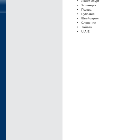
Люксембург
Холандия
Полша
Румъния
Швейцария
Словения
Тайван
U.A.E.