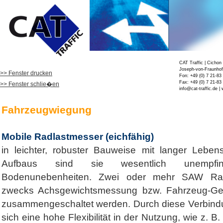
CAT Traffic | Cicho
Joseph-von-Fraunhofe
>> Fenster drucken
Fon: +49 (0) 7 21-83
Fax: +49 (0) 7 21-83
>> Fenster schlie�en
info@cat-traffic.de
| 
Fahrzeugwiegung
Mobile Radlastmesser (eichfähig)
in leichter, robuster Bauweise mit langer Leben
Aufbaus sind sie wesentlich unempfind
Bodenunebenheiten. Zwei oder mehr SAW Ra
zwecks Achsgewichtsmessung bzw. Fahrzeug-G
zusammengeschaltet werden. Durch diese Verbindu
sich eine hohe Flexibilität in der Nutzung, wie z. B